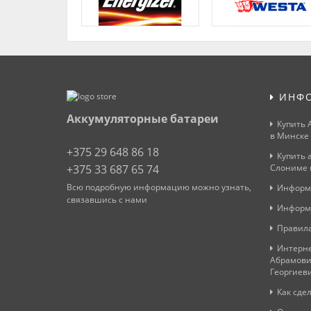
ИНФ
Аккумуляторные батареи
Купить 
в Минске
+375 29 648 86 18
Купить 
+375 33 687 65 74
Слониме 
Всю подробную информацию можно узнать,
Информ
связавшись с нами
Информ
Правила
Интерне
Абрамови
Георгиев
Как сдел