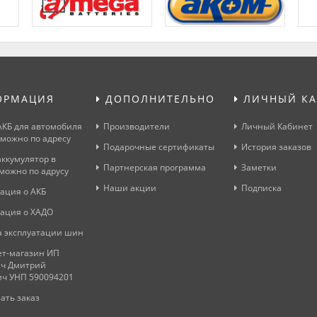
ОРМАЦИЯ
ДОПОЛНИТЕЛЬНО
ЛИЧНЫЙ КА
АКБ для автомобиля
Производители
Личный Кабинет
 можно по адресу
Подарочные сертификаты
История заказов
аккумулятор в
Партнерская программа
Заметки
можно по адрусу
Наши акции
Подписка
ация о АКБ
ация о ХАДО
 эксплуатации шин
т-магазин ИП
ч Дмитрий
ич УНП 590094201
ать заказ