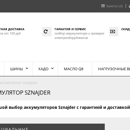
Заметки (0)
ТНАЯ ДОСТАВКА
ГАРАНТИЯ И СЕРВИС
СКИД
азе от 100 руб
подбор аккумулятора и проверка
электрооборудования
ШИНЫ
ХАДО
МАСЛО Q8
НАГРУЗОЧНЫЕ 
ККУМУЛЯТОР SZNAJDER
УЛЯТОР SZNAJDER
ой выбор аккумуляторов Sznajder с гарантией и доставкой
ЕЦИАЛЬНЫЕ