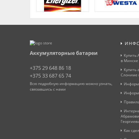
ИНФ
Аккумуляторные батареи
Купить 
в Минске
+375 29 648 86 18
Купить 
+375 33 687 65 74
Слониме 
Всю подробную информацию можно узнать,
Информ
связавшись с нами
Информ
Правила
Интерне
Абрамови
Георгиев
Как сдел