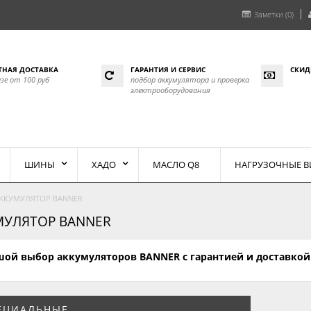
Заметки (0)
ТНАЯ ДОСТАВКА
ГАРАНТИЯ И СЕРВИС
СКИД
азе от 100 руб
подбор аккумулятора и проверка
электрооборудования
ШИНЫ
ХАДО
МАСЛО Q8
НАГРУЗОЧНЫЕ 
ККУМУЛЯТОР BANNER
МУЛЯТОР BANNER
ой выбор аккумуляторов BANNER с гарантией и доставкой
ЕЦИАЛЬНЫЕ