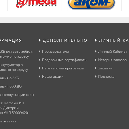
ОРМАЦИЯ
ДОПОЛНИТЕЛЬНО
ЛИЧНЫЙ КА
АКБ для автомобиля
Производители
Личный Кабинет
 можно по адресу
Подарочные сертификаты
История заказов
аккумулятор в
Партнерская программа
Заметки
можно по адрусу
Наши акции
Подписка
ация о АКБ
ация о ХАДО
 эксплуатации шин
т-магазин ИП
ч Дмитрий
ич УНП 590094201
ать заказ